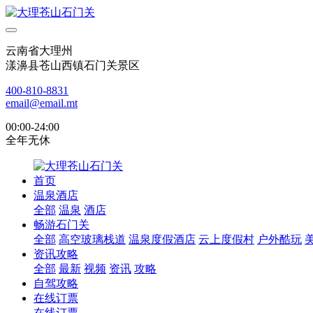
云南省大理州
漾濞县苍山西镇石门关景区
400-810-8831
email@email.mt
00:00-24:00
全年无休
首页
温泉酒店
全部
温泉
酒店
畅游石门关
全部
高空玻璃栈道
温泉度假酒店
云上度假村
户外酷玩
资讯攻略
全部
最新
视频
资讯
攻略
自驾攻略
在线订票
在线订票