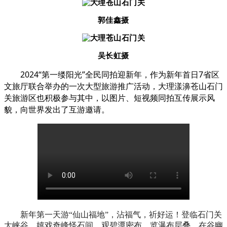
郭佳鑫摄
吴长虹摄
2024“
”
7
第一缕阳光
全民同拍迎新年，作为新年首日
省区
文旅厅联合举办的一次大型旅游推广活动，
大理漾濞苍山石门
关旅游区也积极参与其中，
以图片、短视频同拍互传展示风
貌，向世界发出了互游邀请。
新年第一天游“仙山福地”，沾福气，祈好运！登临
石门关
大峡谷，嬉戏奇峰怪石间，观碧潭密布，览瀑布层叠，在谷幽