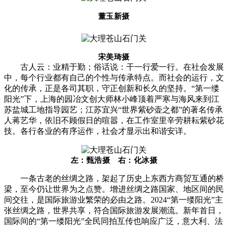
董玉新摄
宋美琦摄
古人云：业精于勤；俗话说：干一行爱一行。在社会发展
中，每个行业都有自己的个性与传承特点。而社会的运行，文
化的传承，正是各司其职，守正创新和长久的坚持。“第一缕
阳光”下，上海的园冶文创大师林小峰顶着严寒与海风来到江
苏盐城工地指导园艺；江苏宜兴“世界紫砂壶之都”的著名传承
人蒋艺华，依旧不顾假日的喧嚣，在工作室里辛劳耕耘紫砂花
技。各行各业的有序运作，社会才显示出和谐安详。
左：甄浩摄 右：化冰摄
一条古老的丝绸之路，架起了历史上东西方商贸互通的桥
梁，至今仍让世界为之点赞。增进丝绸之路国家、地区间的民
间交往，是国际旅游业繁荣的必由之路。2024“第一缕阳光”主
张丝绸之路，世界共享，符合国际旅游发展潮流。新年首日，
国际间的“第一缕阳光”全民同拍互传也响应广泛，意大利、法