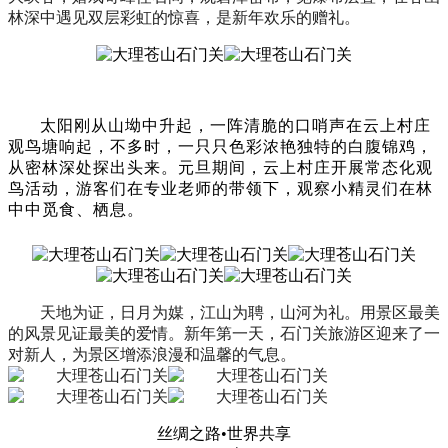
林深中遇见双层彩虹的惊喜，是新年欢乐的赠礼。
太阳刚从山坳中升起
，
一阵清脆的口哨声在云上村庄
观鸟塘响起
，
不多时
，
一只只色彩浓艳独特的白腹锦鸡
，
从密林深处探出头来
。元旦
期间，
云上村庄
开展常态化观
鸟活动，游客们在专业老师的带领下，观察小精灵们在
林
中
中觅食、栖息。
天地为证，日月为媒，江山为聘，山河为礼。用景区最美
的风景见证最美的爱情。新年第一天，石门关旅游区迎来了一
对新人，为景区增添浪漫和温馨的气息。
丝绸之路•世界共享