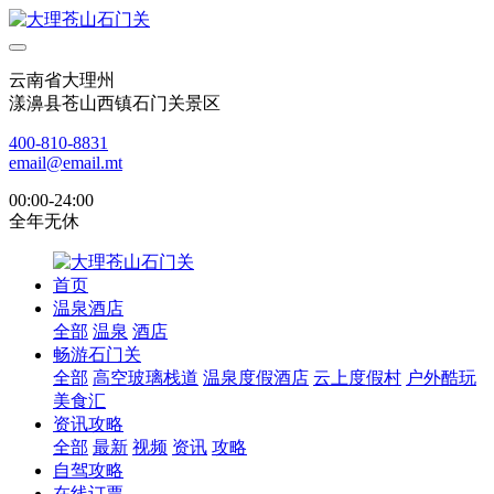
云南省大理州
漾濞县苍山西镇石门关景区
400-810-8831
email@email.mt
00:00-24:00
全年无休
首页
温泉酒店
全部
温泉
酒店
畅游石门关
全部
高空玻璃栈道
温泉度假酒店
云上度假村
户外酷玩
美食汇
资讯攻略
全部
最新
视频
资讯
攻略
自驾攻略
在线订票