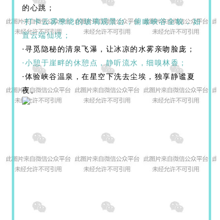
的心跳；
·打卡云雾缭绕的玻璃观景台，俯瞰峡谷全貌，如
置云端仙境；
·寻觅隐秘的清泉飞瀑，让冰凉的水雾亲吻脸庞；
·小憩于崖畔的休憩点，静听流水，细嗅林香；
·体验峡谷温泉，在星空下洗去尘埃，独享静谧夏
夜。