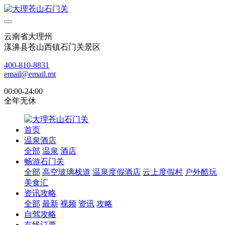
云南省大理州
漾濞县苍山西镇石门关景区
400-810-8831
email@email.mt
00:00-24:00
全年无休
首页
温泉酒店
全部
温泉
酒店
畅游石门关
全部
高空玻璃栈道
温泉度假酒店
云上度假村
户外酷玩
美食汇
资讯攻略
全部
最新
视频
资讯
攻略
自驾攻略
在线订票