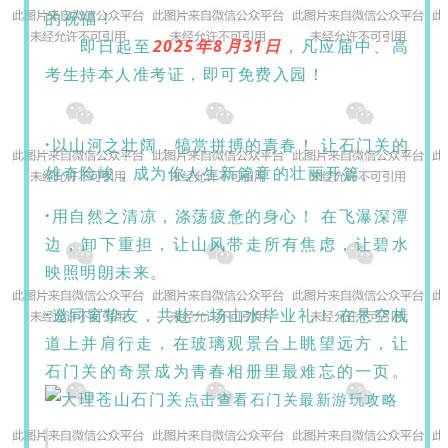
的祝福！
即日起至
2025年8月31日
，
凡应届中、高
考生持本人准考证，即可免费入园
！
·
以山河之壮阔，犒赏拼搏的青春！ 让石门关的
雄奇险峻，成为你人生新篇章的壮丽开篇。
·
用自然之清凉，涤荡疲惫的身心！ 在飞瀑深潭
边，卸下重担，让山风带走所有焦虑，让碧水
映照明朗未来。
·
邀同窗挚友，共赴一场山水毕业礼！ 在悬空栈
道上并肩行走，在玻璃观景台上眺望远方，让
石门关的奇景成为青春相册里最难忘的一页。
点击查看石门关最新游玩攻略