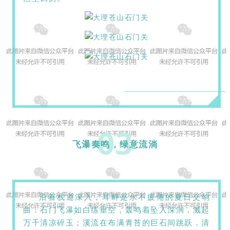
03
飞瀑奏鸣，绿意流淌
沿着栈道深入，耳畔是永不疲倦的夏日交响
曲：石门飞瀑如白练垂空，轰鸣着坠入深涧，溅起
万千清凉碎玉；溪流在布满青苔的巨石间跳跃，清