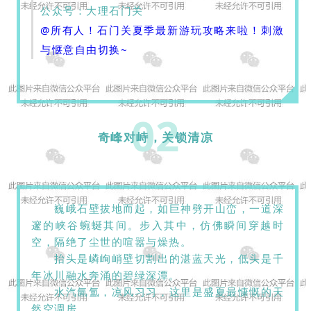
公众号：大理石门关
@所有人！石门关夏季最新游玩攻略来啦！刺激
与惬意自由切换~
02
奇峰对峙，关锁清凉
巍峨石壁拔地而起，如巨神劈开山峦，一道深
邃的峡谷蜿蜒其间。步入其中，仿佛瞬间穿越时
空，隔绝了尘世的喧嚣与燥热。
抬头是嶙峋峭壁切割出的湛蓝天光，低头是千
年冰川融水奔涌的碧绿深潭。
水汽氤氲，凉风习习，这里是盛夏最慷慨的天
然空调房。