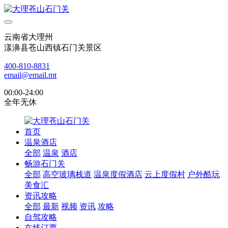
云南省大理州
漾濞县苍山西镇石门关景区
400-810-8831
email@email.mt
00:00-24:00
全年无休
首页
温泉酒店
全部
温泉
酒店
畅游石门关
全部
高空玻璃栈道
温泉度假酒店
云上度假村
户外酷玩
美食汇
资讯攻略
全部
最新
视频
资讯
攻略
自驾攻略
在线订票