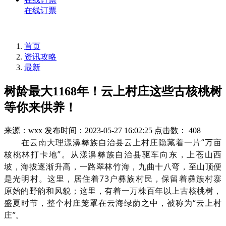
在线订票
首页
资讯攻略
最新
树龄最大1168年！云上村庄这些古核桃树
等你来供养！
来源：wxx
发布时间：2023-05-27 16:02:25
点击数： 408
在云南大理漾濞彝族自治县云上村庄隐藏着一片“万亩
核桃林打卡地”。从漾濞彝族自治县驱车向东，上苍山西
坡，海拔逐渐升高，一路翠林竹海，九曲十八弯，至山顶便
是光明村。这里，居住着73户彝族村民，保留着彝族村寨
原始的野韵和风貌；这里，有着一万株百年以上古核桃树，
盛夏时节，整个村庄笼罩在云海绿荫之中，被称为“云上村
庄”。