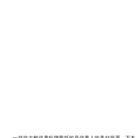
一块块古树供养标牌寄托的是供养人的美好祝愿，万木