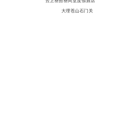
云上叁拾叁间堂度假酒店