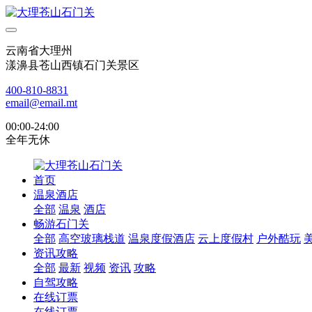
云南省大理州
漾濞县苍山西镇石门关景区
400-810-8831
email@email.mt
00:00-24:00
全年无休
首页
温泉酒店
全部
温泉
酒店
畅游石门关
全部
高空玻璃栈道
温泉度假酒店
云上度假村
户外酷玩
资讯攻略
全部
最新
视频
资讯
攻略
自驾攻略
在线订票
在线订票