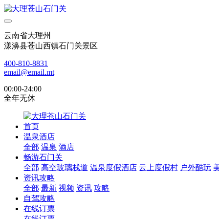
云南省大理州
漾濞县苍山西镇石门关景区
400-810-8831
email@email.mt
00:00-24:00
全年无休
首页
温泉酒店
全部
温泉
酒店
畅游石门关
全部
高空玻璃栈道
温泉度假酒店
云上度假村
户外酷玩
资讯攻略
全部
最新
视频
资讯
攻略
自驾攻略
在线订票
在线订票