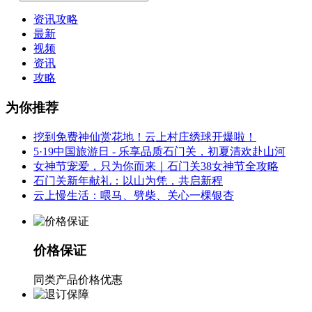
资讯攻略
最新
视频
资讯
攻略
为你推荐
挖到免费神仙赏花地！云上村庄绣球开爆啦！
5·19中国旅游日 - 乐享品质石门关，初夏清欢赴山河
女神节宠爱，只为你而来｜石门关38女神节全攻略
石门关新年献礼：以山为凭，共启新程
云上慢生活：喂马、劈柴、关心一棵银杏
价格保证
同类产品价格优惠