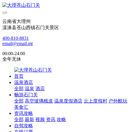
云南省大理州
漾濞县苍山西镇石门关景区
400-810-8831
email@email.mt
00:00-24:00
全年无休
首页
温泉酒店
全部
温泉
酒店
畅游石门关
全部
高空玻璃栈道
温泉度假酒店
云上度假村
户外酷玩
美食汇
资讯攻略
全部
最新
视频
资讯
攻略
自驾攻略
在线订票