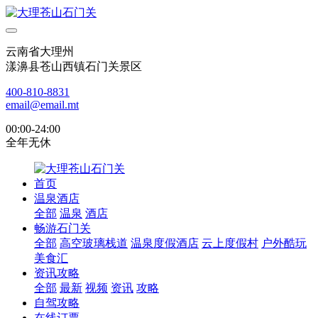
云南省大理州
漾濞县苍山西镇石门关景区
400-810-8831
email@email.mt
00:00-24:00
全年无休
首页
温泉酒店
全部
温泉
酒店
畅游石门关
全部
高空玻璃栈道
温泉度假酒店
云上度假村
户外酷玩
美食汇
资讯攻略
全部
最新
视频
资讯
攻略
自驾攻略
在线订票