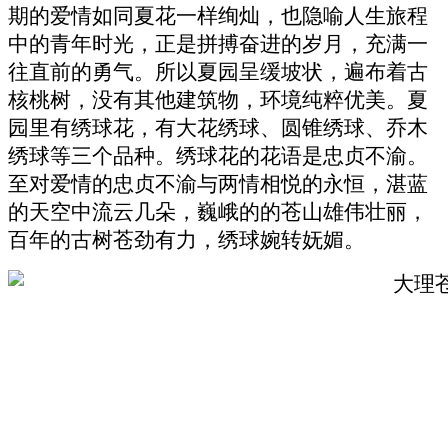
期的爱情如同夏花一样绚灿，也隐喻人生旅程
中的青年时光，正是拼搏奋进的岁月，充满一
往直前的勇气。所以夏园呈缓坡状，遍布着古
核桃树，没有其他建筑物，环境纯粹优美。夏
园里有绣球花，有大花绣球、圆锥绣球、乔木
绣球等三个品种。绣球花的花语是忠贞不渝。
至对爱情的忠贞不渝与两情相悦的永恒，湛蓝
的天空中流云几朵，巍峨的的苍山雄伟壮丽，
百年的古树苍劲有力，绣球婉转妩媚。