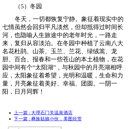
（
5）冬园
冬天，一切都恢复宁静。象征着现实中的
七情虽然会回归平凡淡然，但却抵得过时间长
河，也隐喻人生旅途中的老年时光，一路走
来，复归从容淡泊。在冬园中种植了云南八大
名花杜鹃、山茶、玉兰、兰花、绿绒篙、龙
胆、百合、报春和一些苍山的本土植物，在花
园中间有个
“太阳湖”，与秋园中的月亮湖相呼
应，太阳象征着希望，光明和温暖，生命和力
量，月亮象征着美好、幸福、团圆。一阴一
阳，日月同辉！
上一篇
: 大理石门关温泉酒店
下一篇
: 彝族姑娘小伙，美图欣赏